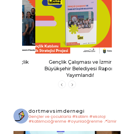
Gençlik
Gençlik Çalışması ve İzmir
Sivil İ
Büyükşehir Belediyesi Raporu
K
Yayımlandı!
dortmevsimdernegi
Gençler ve çocuklarla #katılım #ekoloji
#katılımcıöğrenme #oyunlaöğrenme
📍İzmir